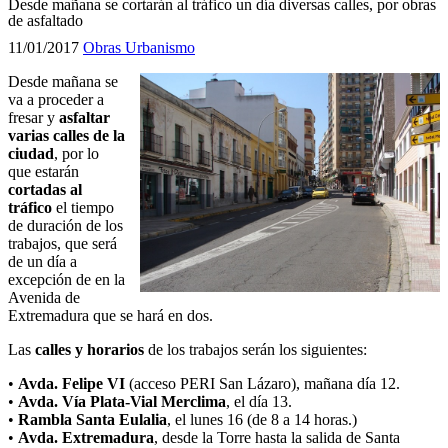
Desde mañana se cortarán al tráfico un día diversas calles, por obras
de asfaltado
11/01/2017
Obras
Urbanismo
Desde mañana se
va a proceder a
fresar y
asfaltar
varias calles de la
ciudad
, por lo
que estarán
cortadas al
tráfico
el tiempo
de duración de los
trabajos, que será
de un día a
excepción de en la
Avenida de
Extremadura que se hará en dos.
Las
calles y horarios
de los trabajos serán los siguientes:
•
Avda. Felipe VI
(acceso PERI San Lázaro), mañana día 12.
•
Avda. Vía Plata-Vial Merclima
, el día 13.
•
Rambla Santa Eulalia
, el lunes 16 (de 8 a 14 horas.)
•
Avda. Extremadura
, desde la Torre hasta la salida de Santa