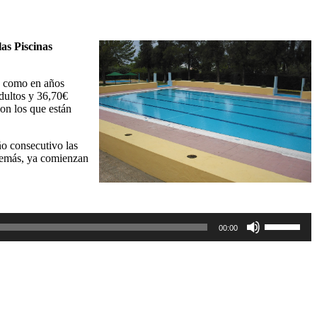
las Piscinas
n como en años
dultos y 36,70€
on los que están
o consecutivo las
además, ya comienzan
Utiliza
00:00
las
teclas
de
flecha
arriba/aba
para
aumentar