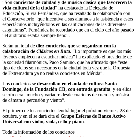
“Son
conciertos de calidad y de música clásica que favorecen la
vida cultural de la ciudad
” ha destacado la Delegada de
Educación, Silvia Fernández, que ha resaltado la colaboración con
el Conservatorio “que incentiva a sus alumnos a la asistencia a estos
espectáculos incluyéndolos en las calificaciones de las diferentes
asignaturas”. Fernández ha recordado que en el ciclo del año pasado
“el auditorio estaba siempre lleno”.
Serán un total de
diez conciertos que se organizan con la
colaboración de
Clásicos en Ruta
. “Lo importante es que los más
jóvenes empiecen a escuchar música” ha explicado el presidente de
la sociedad filarmónica, Paco Samino, que ha afirmado que “este
tipo de ciclos son necesarios en la ciudad toda vez que la Orquesta
de Extremadura ya no realiza conciertos en Mérida”.
Los conciertos
se desarrollan en el aula de cultura Santo
Domingo, de la Fundación CB, con entrada gratuita
, y en ellos
se ofrecerá “mucho y variado: desde cuartetos de cuerda y música
de cámara a percusión y viento”.
El primero de los conciertos tendrá lugar el próximo viernes, 28 de
octubre, y en él se dará cita el
Grupo Esferas de Banco Activo
Universal con violín, viola, cello y piano
.
Toda la información de los conciertos