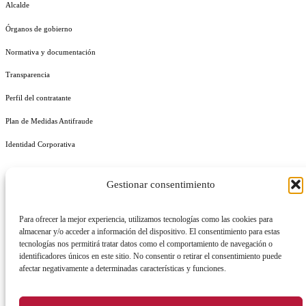
Alcalde
Órganos de gobierno
Normativa y documentación
Transparencia
Perfil del contratante
Plan de Medidas Antifraude
Identidad Corporativa
Gestionar consentimiento
Para ofrecer la mejor experiencia, utilizamos tecnologías como las cookies para
AVISO LEGAL
POLÍTICA DE PRIVACIDAD
POLÍTICA DE COOKIES
almacenar y/o acceder a información del dispositivo. El consentimiento para estas
tecnologías nos permitirá tratar datos como el comportamiento de navegación o
POLÍTICA DE SEGURIDAD
REGISTRO DE ACTIVIDADES DE TRATAMIENTO
identificadores únicos en este sitio. No consentir o retirar el consentimiento puede
afectar negativamente a determinadas características y funciones.