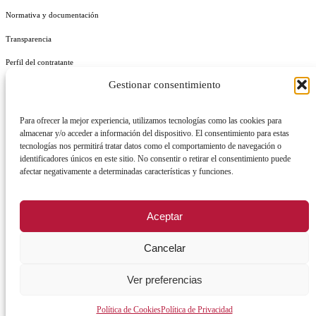
Normativa y documentación
Transparencia
Perfil del contratante
Gestionar consentimiento
Plan de Medidas Antifraude
Identidad Corporativa
Para ofrecer la mejor experiencia, utilizamos tecnologías como las cookies para
almacenar y/o acceder a información del dispositivo. El consentimiento para estas
tecnologías nos permitirá tratar datos como el comportamiento de navegación o
identificadores únicos en este sitio. No consentir o retirar el consentimiento puede
afectar negativamente a determinadas características y funciones.
AVISO LEGAL
POLÍTICA DE PRIVACIDAD
POLÍTICA DE COOKIES
Aceptar
POLÍTICA DE SEGURIDAD
REGISTRO DE ACTIVIDADES DE TRATAMIENTO
Cancelar
Facebook
X
Instagram
YouTu
Ver preferencias
Política de Cookies
Política de Privacidad