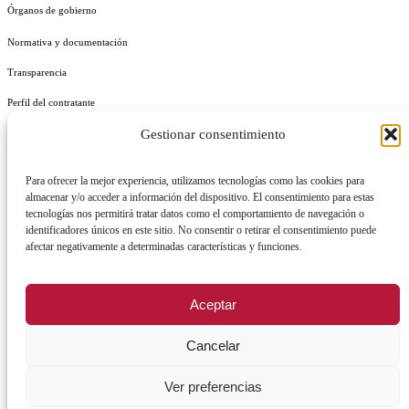
Órganos de gobierno
Normativa y documentación
Transparencia
Perfil del contratante
Gestionar consentimiento
Plan de Medidas Antifraude
Identidad Corporativa
Para ofrecer la mejor experiencia, utilizamos tecnologías como las cookies para
almacenar y/o acceder a información del dispositivo. El consentimiento para estas
tecnologías nos permitirá tratar datos como el comportamiento de navegación o
identificadores únicos en este sitio. No consentir o retirar el consentimiento puede
afectar negativamente a determinadas características y funciones.
AVISO LEGAL
POLÍTICA DE PRIVACIDAD
POLÍTICA DE COOKIES
Aceptar
POLÍTICA DE SEGURIDAD
REGISTRO DE ACTIVIDADES DE TRATAMIENTO
Cancelar
Facebook
X
Instagram
YouTu
Ver preferencias