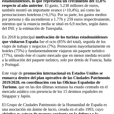
estadounidenses, lo que representa un crecimiento del 11,8%
respecto al año anterior
. El gasto, 5.238 millones de euros,
también mostró un importante avance (+10,4%), así como las
pernoctaciones hoteleras (+6,1%). Por su parte, los gastos medios
por persona y día ascendieron a 1.776 y 259 euros respectivamente,
mientras que la estancia media se situó en 6,9 noches, según datos
del INE y la estimación de Turespaña.
En 2018 la principal
motivación de los turistas estadounidenses
que visitaron España
fue el ocio (85% del total), seguida de los
viajes de trabajo y negocios (7%). Pernoctaron mayoritariamente en
hoteles (75%) y fundamentalmente viajaron sin paquete turístico
(77%), siendo éste el cuarto mercado que en menor medida recurrió
a la utilización del paquete turístico, solo por detrás de Francia, Italia
y Portugal.
Este viaje de
promoción internacional en Estados Unidos se
enmarca dentro del plan operativo de las Ciudades Patrimonio
2019/2020, en coordinación con las Oficinas Españolas de
Turismo
, que en las dos últimas semanas ha estado centrado en el
mercado asiático con presencia de los 15 destinos españoles en
Singapur y Japón.
El Grupo de Ciudades Patrimonio de la Humanidad de España es
una asociación sin ánimo de lucro, creada en el año 1993, cuyo
objetivo es actuar de manera conjunta en la defensa y la