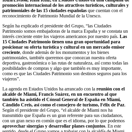
promoción internacional de los atractivos turísticos, culturales y
patrimoniales de las 15 ciudades españolas
que cuentan con el
reconocimiento de Patrimonio Mundial de la Unesco.
Según ha explicado el presidente del Grupo, “las Ciudades
Patrimonio somos embajadoras de la marca España y se constata un
interés creciente entre los viajeros americanos por nuestro país.
Las
15 Ciudades Patrimonio tienen una gran oportunidad para
posicionar su oferta turística y cultural en un mercado emisor
creciente
, donde además de los monumentos y los bienes
patrimoniales, también queremos que conozcan nuestra oferta
deportiva, gastronómica o las rutas de naturaleza, así como todas las
posibilidades de compras y algo que también es muy importante,
como es que las Ciudades Patrimonio son destinos seguros para los
viajeros”.
La agenda en Estados Unidos ha arrancado con la
reunión con el
alcalde de Miami, Francis Suárez, en un encuentro al que
también ha asistido el Cónsul General de España en Miami,
Cándido Creis, así como el consejero de turismo, Félix de Paz
.
Según el presidente del Grupo, “el alcalde de Miami nos ha
transmitido que España es un gran referente para sus ciudadanos,
con un gran nexo en común que es el idioma, por lo que podemos
aprovechar sinergias y desarrollar planes conjuntos
. En este
sentido, desde el Grupo vamos a trabajar con la alcaldía de Miami