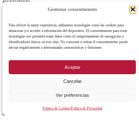
AYUNTAMIENTO
Gestionar consentimiento
Alcalde
Para ofrecer la mejor experiencia, utilizamos tecnologías como las cookies para
Órganos de gobierno
almacenar y/o acceder a información del dispositivo. El consentimiento para estas
Normativa y documentación
tecnologías nos permitirá tratar datos como el comportamiento de navegación o
identificadores únicos en este sitio. No consentir o retirar el consentimiento puede
Transparencia
afectar negativamente a determinadas características y funciones.
Perfil del contratante
Aceptar
Plan de Medidas Antifraude
Identidad Corporativa
Cancelar
Ver preferencias
Política de Cookies
Política de Privacidad
AVISO LEGAL
POLÍTICA DE PRIVACIDAD
POLÍTICA DE COOKIES
POLÍTICA DE SEGURIDAD
REGISTRO DE ACTIVIDADES DE TRATAMIENTO