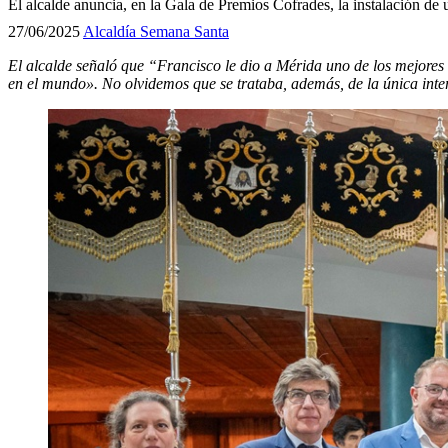
El alcalde anuncia, en la Gala de Premios Cofrades, la instalación de
27/06/2025
Alcaldía
Semana Santa
El alcalde señaló que “Francisco le dio a Mérida uno de los mejore
en el mundo». No olvidemos que se trataba, además, de la única int