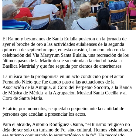
El Ramo y besamanos de Santa Eulalia pusieron en la jornada de
ayer el broche de oro a las actividades eulalienses de la segunda
quincena de septiembre que, en esta ocasión, han contado con la
celebración del Via Martyrum Santa Eulalia, una recreación de los
últimos pasos de la Mártir desde su entrada a la ciudad hasta la
Basílica Martirial y que fue seguida por cientos de emeritenses.
La música fue la protagonista en un acto conducido por el actor
Fernando Nieto que fue dando paso a las actuaciones de la
Asociación de la Antigua, al Coro del Perpetuo Socorro, a la Banda
de Música de Mérida a la Agrupación Musical Santa Cecilia y al
Coro de Santa María.
El atrio, por momentos, se quedaba pequeño ante la cantidad de
personas que acudían a presenciar los actos.
Para el alcalde, Antonio Rodríguez Osuna, “el turismo religioso no
deja de ser solo un turismo de Fe, sino cultural. Hemos vislumbrado
ese turismo conjugando lo arquitectónico y la fe”. Ha recordado