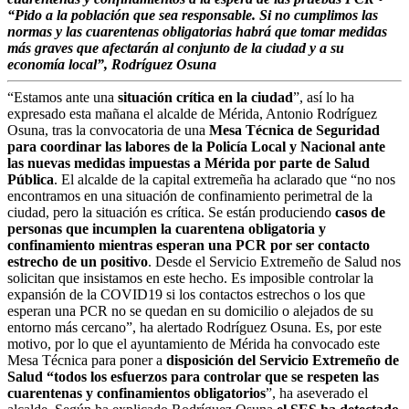
“Pido a la población que sea responsable. Si no cumplimos las
normas y las cuarentenas obligatorias habrá que tomar medidas
más graves que afectarán al conjunto de la ciudad y a su
economía local”, Rodríguez Osuna
“Estamos ante una
situación crítica en la ciudad
”, así lo ha
expresado esta mañana el alcalde de Mérida, Antonio Rodríguez
Osuna, tras la convocatoria de una
Mesa Técnica de Seguridad
para coordinar las labores de la Policía Local y Nacional ante
las nuevas medidas impuestas a Mérida por parte de Salud
Pública
. El alcalde de la capital extremeña ha aclarado que “no nos
encontramos en una situación de confinamiento perimetral de la
ciudad, pero la situación es crítica. Se están produciendo
casos de
personas que incumplen la cuarentena obligatoria y
confinamiento mientras esperan una PCR por ser contacto
estrecho de un positivo
. Desde el Servicio Extremeño de Salud nos
solicitan que insistamos en este hecho. Es imposible controlar la
expansión de la COVID19 si los contactos estrechos o los que
esperan una PCR no se quedan en su domicilio o alejados de su
entorno más cercano”, ha alertado Rodríguez Osuna. Es, por este
motivo, por lo que el ayuntamiento de Mérida ha convocado este
Mesa Técnica para poner a
disposición del Servicio Extremeño de
Salud “todos los esfuerzos para controlar que se respeten las
cuarentenas y confinamientos obligatorios
”, ha aseverado el