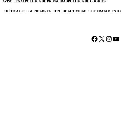
AVISO LEGAL
POLÍTICA DE PRIVACIDAD
POLÍTICA DE COOKIES
POLÍTICA DE SEGURIDAD
REGISTRO DE ACTIVIDADES DE TRATAMIENTO
Facebook
X
Instagram
YouTu