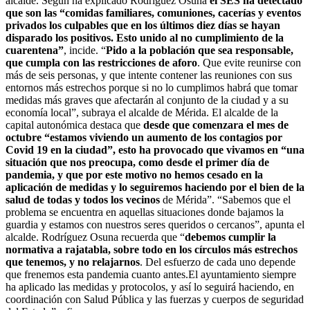
alcalde. Según ha explicado Rodríguez Osuna
el SES ha detectado
que son las “comidas familiares, comuniones, cacerías y eventos
privados los culpables que en los últimos diez días se hayan
disparado los positivos. Esto unido al no cumplimiento de la
cuarentena”
, incide. “
Pido a la población que sea responsable,
que cumpla con las restricciones de aforo
. Que evite reunirse con
más de seis personas, y que intente contener las reuniones con sus
entornos más estrechos porque si no lo cumplimos habrá que tomar
medidas más graves que afectarán al conjunto de la ciudad y a su
economía local”, subraya el alcalde de Mérida. El alcalde de la
capital autonómica destaca que
desde que comenzara el mes de
octubre “estamos viviendo un aumento de los contagios por
Covid 19 en la ciudad”, esto ha provocado que vivamos en “una
situación que nos preocupa, como desde el primer día de
pandemia, y que por este motivo no hemos cesado en la
aplicación de medidas y lo seguiremos haciendo por el bien de la
salud de todas y todos los vecinos
de Mérida”. “Sabemos que el
problema se encuentra en aquellas situaciones donde bajamos la
guardia y estamos con nuestros seres queridos o cercanos”, apunta el
alcalde. Rodríguez Osuna recuerda que “
debemos cumplir la
normativa a rajatabla, sobre todo en los círculos más estrechos
que tenemos, y no relajarnos
. Del esfuerzo de cada uno depende
que frenemos esta pandemia cuanto antes.El ayuntamiento siempre
ha aplicado las medidas y protocolos, y así lo seguirá haciendo, en
coordinación con Salud Pública y las fuerzas y cuerpos de seguridad