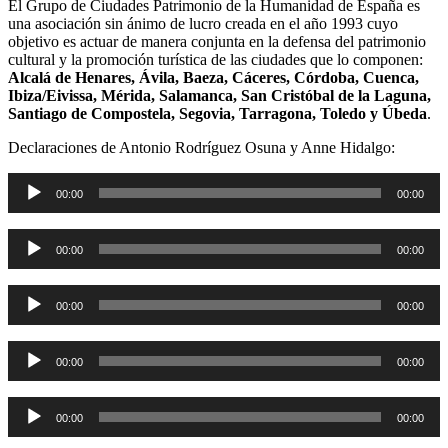
El Grupo de Ciudades Patrimonio de la Humanidad de España es
una asociación sin ánimo de lucro creada en el año 1993 cuyo
objetivo es actuar de manera conjunta en la defensa del patrimonio
cultural y la promoción turística de las ciudades que lo componen:
Alcalá de Henares, Ávila, Baeza, Cáceres, Córdoba, Cuenca,
Ibiza/Eivissa, Mérida, Salamanca, San Cristóbal de la Laguna,
Santiago de Compostela, Segovia, Tarragona, Toledo y Úbeda
.
Declaraciones de Antonio Rodríguez Osuna y Anne Hidalgo:
Reproductor
00:00
00:00
de
audio
Reproductor
00:00
00:00
de
audio
Reproductor
00:00
00:00
de
audio
Reproductor
00:00
00:00
de
audio
Reproductor
00:00
00:00
de
audio