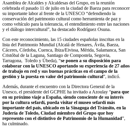
Asamblea de Alcaldes y Alcaldesas del Grupo, en la reunión
celebrada el pasado 11 de julio en la ciudad de Baeza para reconocer
su importante labor al frente de la UNESCO “defendiendo la
conservación del patrimonio cultural como herramienta de paz y
como vehículo para la tolerancia, el entendimiento entre las naciones
y el diálogo intercultural”, ha destacado Rodríguez Osuna.
Con este reconocimiento, las 15 ciudades españolas inscritas en la
lista del Patrimonio Mundial (Alcalá de Henares, Ávila, Baeza,
Cáceres, Córdoba, Cuenca, Ibiza/Eivissa, Mérida, Salamanca, San
Cristóbal de la Laguna, Santiago de Compostela, Segovia,
Tarragona, Toledo y Úbeda), “
se ponen a su disposición para
colaborar con la UNESCO aportando su experiencia de 27 años
de trabajo en red y sus buenas prácticas en el campo de la
gestión y la puesta en valor del patrimonio cultural
”, indicó.
Además, durante el encuentro con la Directora General de la
Unesco, el presidente del GCPHE ha invitado a Azoulay “
para que
en su próximo viaje a España, siendo consciente de su interés
por la cultura sefardí, pueda visitar el museo sefardí más
importante del país, ubicado en la Sinagoga del Tránsito, en la
Judería de Toledo, Ciudad miembro del Grupo que hoy
represento con el distintivo de Patrimomio de la Humanidad
”,
ha culminado.