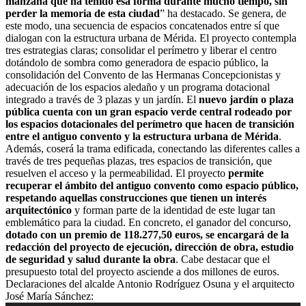
manzana que ha tenido esa forma durante mucho tiempo, sin
perder la memoria de esta ciudad
” ha destacado. Se genera, de
este modo, una secuencia de espacios concatenados entre sí que
dialogan con la estructura urbana de Mérida. El proyecto contempla
tres estrategias claras; consolidar el perímetro y liberar el centro
dotándolo de sombra como generadora de espacio público, la
consolidación del Convento de las Hermanas Concepcionistas y
adecuación de los espacios aledaño y un programa dotacional
integrado a través de 3 plazas y un jardín. El
nuevo jardín o plaza
pública cuenta con un gran espacio verde central rodeado por
los espacios dotacionales del perímetro que hacen de transición
entre el antiguo convento y la estructura urbana de Mérida
.
Además, coserá la trama edificada, conectando las diferentes calles a
través de tres pequeñas plazas, tres espacios de transición, que
resuelven el acceso y la permeabilidad. El proyecto
permite
recuperar el ámbito del antiguo convento como espacio público,
respetando aquellas construcciones que tienen un interés
arquitectónico
y forman parte de la identidad de este lugar tan
emblemático para la ciudad. En concreto, el ganador del concurso,
dotado con un premio de 118.277,50 euros, se encargará de la
redacción del proyecto de ejecución, dirección de obra, estudio
de seguridad y salud durante la obra
. Cabe destacar que el
presupuesto total del proyecto asciende a dos millones de euros.
Declaraciones del alcalde Antonio Rodríguez Osuna y el arquitecto
Reproductor
José María Sánchez: