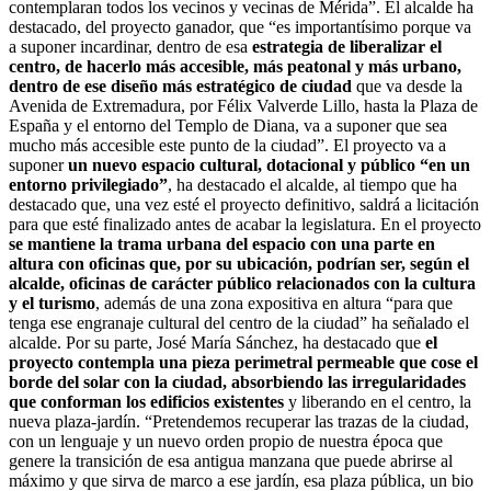
contemplaran todos los vecinos y vecinas de Mérida”. El alcalde ha
destacado, del proyecto ganador, que “es importantísimo porque va
a suponer incardinar, dentro de esa
estrategia de liberalizar el
centro, de hacerlo más accesible, más peatonal y más urbano,
dentro de ese diseño más estratégico de ciudad
que va desde la
Avenida de Extremadura, por Félix Valverde Lillo, hasta la Plaza de
España y el entorno del Templo de Diana, va a suponer que sea
mucho más accesible este punto de la ciudad”. El proyecto va a
suponer
un nuevo espacio cultural, dotacional y público “en un
entorno privilegiado”
, ha destacado el alcalde, al tiempo que ha
destacado que, una vez esté el proyecto definitivo, saldrá a licitación
para que esté finalizado antes de acabar la legislatura. En el proyecto
se mantiene la trama urbana del espacio con una parte en
altura con oficinas que, por su ubicación, podrían ser, según el
alcalde, oficinas de carácter público relacionados con la cultura
y el turismo
, además de una zona expositiva en altura “para que
tenga ese engranaje cultural del centro de la ciudad” ha señalado el
alcalde. Por su parte, José María Sánchez, ha destacado que
el
proyecto contempla una pieza perimetral permeable que cose el
borde del solar con la ciudad, absorbiendo las irregularidades
que conforman los edificios existentes
y liberando en el centro, la
nueva plaza-jardín. “Pretendemos recuperar las trazas de la ciudad,
con un lenguaje y un nuevo orden propio de nuestra época que
genere la transición de esa antigua manzana que puede abrirse al
máximo y que sirva de marco a ese jardín, esa plaza pública, un bio