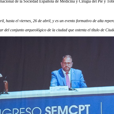
ernacional de la Sociedad Española de Medicina y Cirugía del Pie y Tobi
il, hasta el viernes, 26 de abril, y es un evento formativo de alta repe
rutar del conjunto arqueológico de la ciudad que ostenta el título de