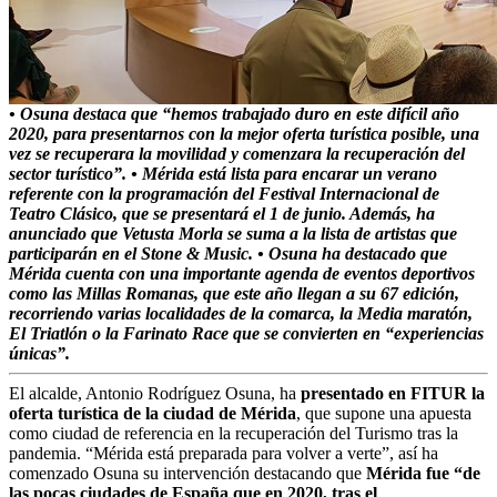
• Osuna destaca que “hemos trabajado duro en este difícil año
2020, para presentarnos con la mejor oferta turística posible, una
vez se recuperara la movilidad y comenzara la recuperación del
sector turístico”.
• Mérida está lista para encarar un verano
referente con la programación del Festival Internacional de
Teatro Clásico, que se presentará el 1 de junio. Además, ha
anunciado que Vetusta Morla se suma a la lista de artistas que
participarán en el Stone & Music.
• Osuna ha destacado que
Mérida cuenta con una importante agenda de eventos deportivos
como las Millas Romanas, que este año llegan a su 67 edición,
recorriendo varias localidades de la comarca, la Media maratón,
El Triatlón o la Farinato Race que se convierten en “experiencias
únicas”.
El alcalde, Antonio Rodríguez Osuna, ha
presentado en FITUR la
oferta turística de la ciudad de Mérida
, que supone una apuesta
como ciudad de referencia en la recuperación del Turismo tras la
pandemia. “Mérida está preparada para volver a verte”, así ha
comenzado Osuna su intervención destacando que
Mérida fue “de
las pocas ciudades de España que en 2020, tras el