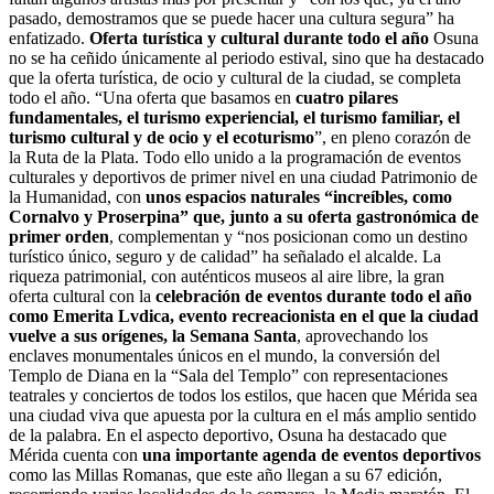
pasado, demostramos que se puede hacer una cultura segura” ha
enfatizado.
Oferta turística y cultural durante todo el año
Osuna
no se ha ceñido únicamente al periodo estival, sino que ha destacado
que la oferta turística, de ocio y cultural de la ciudad, se completa
todo el año. “Una oferta que basamos en
cuatro pilares
fundamentales, el turismo experiencial, el turismo familiar, el
turismo cultural y de ocio y el ecoturismo
”, en pleno corazón de
la Ruta de la Plata. Todo ello unido a la programación de eventos
culturales y deportivos de primer nivel en una ciudad Patrimonio de
la Humanidad, con
unos espacios naturales “increíbles, como
Cornalvo y Proserpina” que, junto a su oferta gastronómica de
primer orden
, complementan y “nos posicionan como un destino
turístico único, seguro y de calidad” ha señalado el alcalde. La
riqueza patrimonial, con auténticos museos al aire libre, la gran
oferta cultural con la
celebración de eventos durante todo el año
como Emerita Lvdica, evento recreacionista en el que la ciudad
vuelve a sus orígenes, la Semana Santa
, aprovechando los
enclaves monumentales únicos en el mundo, la conversión del
Templo de Diana en la “Sala del Templo” con representaciones
teatrales y conciertos de todos los estilos, que hacen que Mérida sea
una ciudad viva que apuesta por la cultura en el más amplio sentido
de la palabra. En el aspecto deportivo, Osuna ha destacado que
Mérida cuenta con
una importante agenda de eventos deportivos
como las Millas Romanas, que este año llegan a su 67 edición,