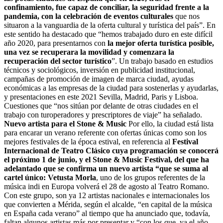
confinamiento, fue capaz de conciliar, la seguridad frente a la
pandemia, con la celebración de eventos culturales
que nos
situaron a la vanguardia de la oferta cultural y turística del país”. En
este sentido ha destacado que “hemos trabajado duro en este difícil
año 2020, para presentarnos con
la mejor oferta turística posible,
una vez se recuperara la movilidad y comenzara la
recuperación del sector turístico
”. Un trabajo basado en estudios
técnicos y sociológicos, inversión en publicidad institucional,
campañas de promoción de imagen de marca ciudad, ayudas
económicas a las empresas de la ciudad para sostenerlas y ayudarlas,
y presentaciones en este 2021 Sevilla, Madrid, Paris y Lisboa.
Cuestiones que “nos sitúan por delante de otras ciudades en el
trabajo con turoperadores y prescriptores de viaje” ha señalado.
Nuevo artista para el Stone & Music
Por ello, la ciudad está lista
para encarar un verano referente con ofertas únicas como son los
mejores festivales de la época estival, en referencia al
Festival
Internacional de Teatro Clásico cuya programación se conocerá
el próximo 1 de junio, y el Stone & Music Festival, del que ha
adelantado que se confirma un nuevo artista “que se suma al
cartel único: Vetusta Morla
, uno de los grupos referentes de la
música indi en Europa volverá el 28 de agosto al Teatro Romano.
Con este grupo, son ya 12 artistas nacionales e internacionales los
que convierten a Mérida, según el alcalde, “en capital de la música
en España cada verano” al tiempo que ha anunciado que, todavía,
faltan algunos artistas más por presentar y “con los que, ya el año