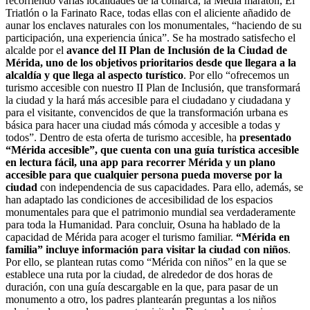
recorriendo varias localidades de la comarca, la Media maratón, El
Triatlón o la Farinato Race, todas ellas con el aliciente añadido de
aunar los enclaves naturales con los monumentales, “haciendo de su
participación, una experiencia única”. Se ha mostrado satisfecho el
alcalde por el
avance del II Plan de Inclusión de la Ciudad de
Mérida, uno de los objetivos prioritarios desde que llegara a la
alcaldía y que llega al aspecto turístico
. Por ello “ofrecemos un
turismo accesible con nuestro II Plan de Inclusión, que transformará
la ciudad y la hará más accesible para el ciudadano y ciudadana y
para el visitante, convencidos de que la transformación urbana es
básica para hacer una ciudad más cómoda y accesible a todas y
todos”. Dentro de esta oferta de turismo accesible, ha
presentado
“Mérida accesible”, que cuenta con una guía turística accesible
en lectura fácil, una app para recorrer Mérida y un plano
accesible para que cualquier persona pueda moverse por la
ciudad
con independencia de sus capacidades. Para ello, además, se
han adaptado las condiciones de accesibilidad de los espacios
monumentales para que el patrimonio mundial sea verdaderamente
para toda la Humanidad. Para concluir, Osuna ha hablado de la
capacidad de Mérida para acoger el turismo familiar.
“Mérida en
familia” incluye información para visitar la ciudad con niños
.
Por ello, se plantean rutas como “Mérida con niños” en la que se
establece una ruta por la ciudad, de alrededor de dos horas de
duración, con una guía descargable en la que, para pasar de un
monumento a otro, los padres plantearán preguntas a los niños