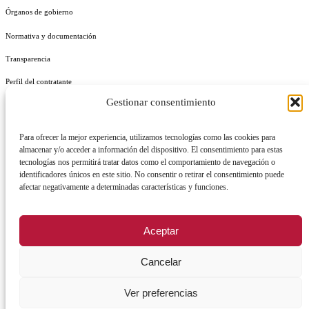
Órganos de gobierno
Normativa y documentación
Transparencia
Perfil del contratante
Gestionar consentimiento
Plan de Medidas Antifraude
Identidad Corporativa
Para ofrecer la mejor experiencia, utilizamos tecnologías como las cookies para
almacenar y/o acceder a información del dispositivo. El consentimiento para estas
tecnologías nos permitirá tratar datos como el comportamiento de navegación o
identificadores únicos en este sitio. No consentir o retirar el consentimiento puede
afectar negativamente a determinadas características y funciones.
AVISO LEGAL
POLÍTICA DE PRIVACIDAD
POLÍTICA DE COOKIES
Aceptar
POLÍTICA DE SEGURIDAD
REGISTRO DE ACTIVIDADES DE TRATAMIENTO
Cancelar
Ver preferencias
Facebook
X
Instagram
YouTu