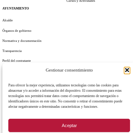
Cursos y Actividades
AYUNTAMIENTO
Alcalde
Órganos de gobierno
Normativa y documentación
Transparencia
Perfil del contratante
Gestionar consentimiento
Plan de Medidas Antifraude
Identidad Corporativa
Para ofrecer la mejor experiencia, utilizamos tecnologías como las cookies para
almacenar y/o acceder a información del dispositivo. El consentimiento para estas
tecnologías nos permitirá tratar datos como el comportamiento de navegación o
identificadores únicos en este sitio. No consentir o retirar el consentimiento puede
afectar negativamente a determinadas características y funciones.
AVISO LEGAL
POLÍTICA DE PRIVACIDAD
POLÍTICA DE COOKIES
Aceptar
POLÍTICA DE SEGURIDAD
REGISTRO DE ACTIVIDADES DE TRATAMIENTO