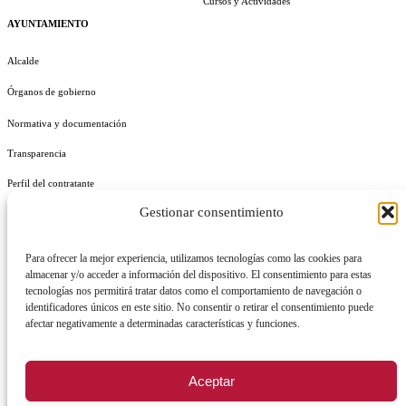
Cursos y Actividades
AYUNTAMIENTO
Alcalde
Órganos de gobierno
Normativa y documentación
Transparencia
Perfil del contratante
Gestionar consentimiento
Plan de Medidas Antifraude
Identidad Corporativa
Para ofrecer la mejor experiencia, utilizamos tecnologías como las cookies para
almacenar y/o acceder a información del dispositivo. El consentimiento para estas
tecnologías nos permitirá tratar datos como el comportamiento de navegación o
identificadores únicos en este sitio. No consentir o retirar el consentimiento puede
afectar negativamente a determinadas características y funciones.
AVISO LEGAL
POLÍTICA DE PRIVACIDAD
POLÍTICA DE COOKIES
Aceptar
POLÍTICA DE SEGURIDAD
REGISTRO DE ACTIVIDADES DE TRATAMIENTO