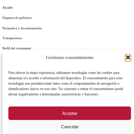
Alcalde
Órganos de gobierno
Normativa y documentación
Transparencia
Perfil del contratante
Gestionar consentimiento
Plan de Medidas Antifraude
Identidad Corporativa
Para ofrecer la mejor experiencia, utilizamos tecnologías como las cookies para
almacenar y/o acceder a información del dispositivo. El consentimiento para estas
tecnologías nos permitirá tratar datos como el comportamiento de navegación o
identificadores únicos en este sitio. No consentir o retirar el consentimiento puede
afectar negativamente a determinadas características y funciones.
AVISO LEGAL
POLÍTICA DE PRIVACIDAD
POLÍTICA DE COOKIES
Aceptar
POLÍTICA DE SEGURIDAD
REGISTRO DE ACTIVIDADES DE TRATAMIENTO
Cancelar