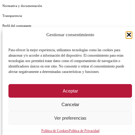
Normativa y documentación
Transparencia
Perfil del contratante
Gestionar consentimiento
Plan de Medidas Antifraude
Identidad Corporativa
Para ofrecer la mejor experiencia, utilizamos tecnologías como las cookies para
almacenar y/o acceder a información del dispositivo. El consentimiento para estas
tecnologías nos permitirá tratar datos como el comportamiento de navegación o
identificadores únicos en este sitio. No consentir o retirar el consentimiento puede
afectar negativamente a determinadas características y funciones.
AVISO LEGAL
POLÍTICA DE PRIVACIDAD
POLÍTICA DE COOKIES
Aceptar
POLÍTICA DE SEGURIDAD
REGISTRO DE ACTIVIDADES DE TRATAMIENTO
Cancelar
Ver preferencias
Facebook
X
Instagram
YouTu
Política de Cookies
Política de Privacidad