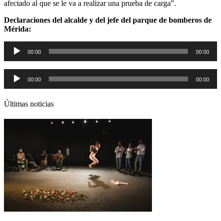
afectado al que se le va a realizar una prueba de carga”.
Declaraciones del alcalde y del jefe del parque de bomberos de
Mérida:
Reproductor
00:00
00:00
de
audio
Reproductor
00:00
00:00
de
audio
Últimas noticias