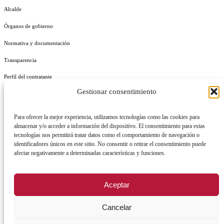
Alcalde
Órganos de gobierno
Normativa y documentación
Transparencia
Perfil del contratante
Gestionar consentimiento
Plan de Medidas Antifraude
Identidad Corporativa
Para ofrecer la mejor experiencia, utilizamos tecnologías como las cookies para
almacenar y/o acceder a información del dispositivo. El consentimiento para estas
tecnologías nos permitirá tratar datos como el comportamiento de navegación o
identificadores únicos en este sitio. No consentir o retirar el consentimiento puede
afectar negativamente a determinadas características y funciones.
AVISO LEGAL
POLÍTICA DE PRIVACIDAD
POLÍTICA DE COOKIES
Aceptar
POLÍTICA DE SEGURIDAD
REGISTRO DE ACTIVIDADES DE TRATAMIENTO
Cancelar