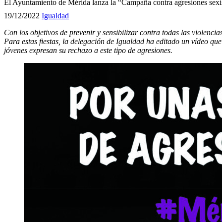
El Ayuntamiento de Mérida lanza la “Campaña contra agresiones sexis
19/12/2022
Igualdad
Con los objetivos de prevenir y sensibilizar contra todas las violenci
Para estas fiestas, la delegación de Igualdad ha editado un vídeo que s
jóvenes expresan su rechazo a este tipo de agresiones.