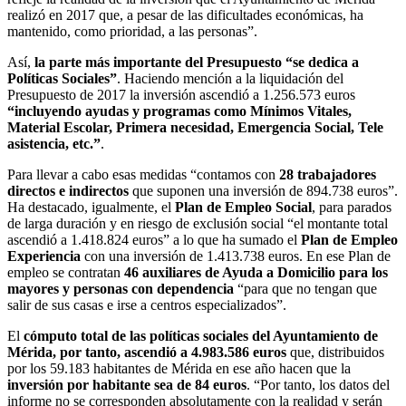
realizó en 2017 que, a pesar de las dificultades económicas, ha
mantenido, como prioridad, a las personas”.
Así,
la parte más importante del Presupuesto “se dedica a
Políticas Sociales”
. Haciendo mención a la liquidación del
Presupuesto de 2017 la inversión ascendió a 1.256.573 euros
“incluyendo ayudas y programas como Mínimos Vitales,
Material Escolar, Primera necesidad, Emergencia Social, Tele
asistencia, etc.”
.
Para llevar a cabo esas medidas “contamos con
28 trabajadores
directos e indirectos
que suponen una inversión de 894.738 euros”.
Ha destacado, igualmente, el
Plan de Empleo Social
, para parados
de larga duración y en riesgo de exclusión social “el montante total
ascendió a 1.418.824 euros” a lo que ha sumado el
Plan de Empleo
Experiencia
con una inversión de 1.413.738 euros. En ese Plan de
empleo se contratan
46 auxiliares de Ayuda a Domicilio para los
mayores y personas con dependencia
“para que no tengan que
salir de sus casas e irse a centros especializados”.
El
cómputo total de las políticas sociales del Ayuntamiento de
Mérida, por tanto, ascendió a 4.983.586 euros
que, distribuidos
por los 59.183 habitantes de Mérida en ese año hacen que la
inversión por habitante sea de 84 euros
. “Por tanto, los datos del
informe no se corresponden absolutamente con la realidad y serán