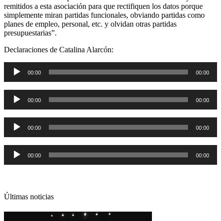
remitidos a esta asociación para que rectifiquen los datos porque
simplemente miran partidas funcionales, obviando partidas como
planes de empleo, personal, etc. y olvidan otras partidas
presupuestarias”.
Declaraciones de Catalina Alarcón:
Reproductor
00:00
00:00
de
audio
Reproductor
00:00
00:00
de
audio
Reproductor
00:00
00:00
de
audio
Reproductor
00:00
00:00
de
audio
Últimas noticias