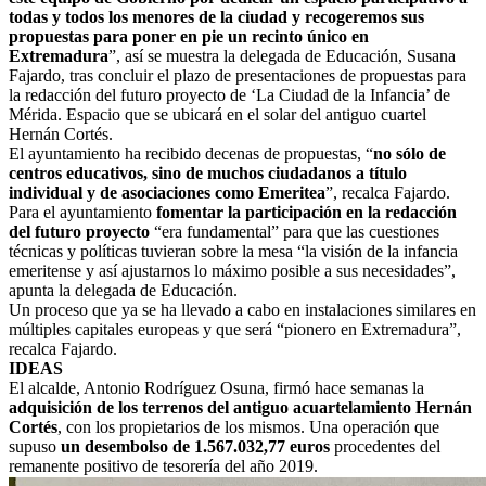
todas y todos los menores de la ciudad y recogeremos sus
propuestas para poner en pie un recinto único en
Extremadura
”, así se muestra la delegada de Educación, Susana
Fajardo, tras concluir el plazo de presentaciones de propuestas para
la redacción del futuro proyecto de ‘La Ciudad de la Infancia’ de
Mérida. Espacio que se ubicará en el solar del antiguo cuartel
Hernán Cortés.
El ayuntamiento ha recibido decenas de propuestas, “
no sólo de
centros educativos, sino de muchos ciudadanos a título
individual y de asociaciones como Emeritea
”, recalca Fajardo.
Para el ayuntamiento
fomentar la participación en la redacción
del futuro proyecto
“era fundamental” para que las cuestiones
técnicas y políticas tuvieran sobre la mesa “la visión de la infancia
emeritense y así ajustarnos lo máximo posible a sus necesidades”,
apunta la delegada de Educación.
Un proceso que ya se ha llevado a cabo en instalaciones similares en
múltiples capitales europeas y que será “pionero en Extremadura”,
recalca Fajardo.
IDEAS
El alcalde, Antonio Rodríguez Osuna, firmó hace semanas la
adquisición de los terrenos del antiguo acuartelamiento Hernán
Cortés
, con los propietarios de los mismos. Una operación que
supuso
un desembolso de 1.567.032,77 euros
procedentes del
remanente positivo de tesorería del año 2019.