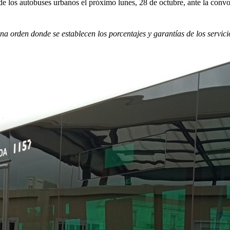
 los autobuses urbanos el próximo lunes, 28 de octubre, ante la convoc
una orden donde se establecen los porcentajes y garantías de los serv