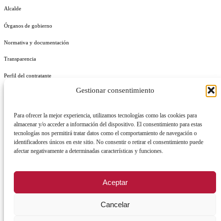
Alcalde
Órganos de gobierno
Normativa y documentación
Transparencia
Perfil del contratante
Gestionar consentimiento
Plan de Medidas Antifraude
Identidad Corporativa
Para ofrecer la mejor experiencia, utilizamos tecnologías como las cookies para
almacenar y/o acceder a información del dispositivo. El consentimiento para estas
tecnologías nos permitirá tratar datos como el comportamiento de navegación o
identificadores únicos en este sitio. No consentir o retirar el consentimiento puede
afectar negativamente a determinadas características y funciones.
AVISO LEGAL
POLÍTICA DE PRIVACIDAD
POLÍTICA DE COOKIES
Aceptar
POLÍTICA DE SEGURIDAD
REGISTRO DE ACTIVIDADES DE TRATAMIENTO
Cancelar