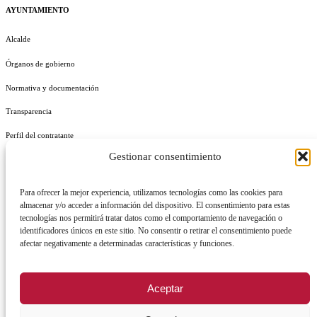
AYUNTAMIENTO
Alcalde
Órganos de gobierno
Normativa y documentación
Transparencia
Perfil del contratante
Gestionar consentimiento
Plan de Medidas Antifraude
Identidad Corporativa
Para ofrecer la mejor experiencia, utilizamos tecnologías como las cookies para
almacenar y/o acceder a información del dispositivo. El consentimiento para estas
tecnologías nos permitirá tratar datos como el comportamiento de navegación o
identificadores únicos en este sitio. No consentir o retirar el consentimiento puede
afectar negativamente a determinadas características y funciones.
AVISO LEGAL
POLÍTICA DE PRIVACIDAD
POLÍTICA DE COOKIES
Aceptar
POLÍTICA DE SEGURIDAD
REGISTRO DE ACTIVIDADES DE TRATAMIENTO