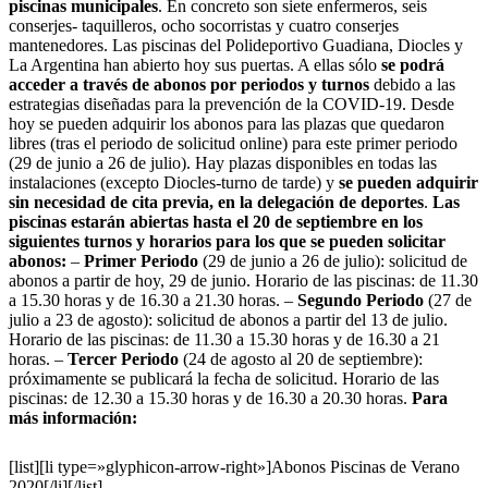
piscinas municipales
. En concreto son siete enfermeros, seis
conserjes- taquilleros, ocho socorristas y cuatro conserjes
mantenedores. Las piscinas del Polideportivo Guadiana, Diocles y
La Argentina han abierto hoy sus puertas. A ellas sólo
se podrá
acceder a través de abonos por periodos y turnos
debido a las
estrategias diseñadas para la prevención de la COVID-19. Desde
hoy se pueden adquirir los abonos para las plazas que quedaron
libres (tras el periodo de solicitud online) para este primer periodo
(29 de junio a 26 de julio). Hay plazas disponibles en todas las
instalaciones (excepto Diocles-turno de tarde) y
se pueden adquirir
sin necesidad de cita previa, en la delegación de deportes
.
Las
piscinas estarán abiertas hasta el 20 de septiembre en los
siguientes turnos y horarios para los que se pueden solicitar
abonos:
–
Primer Periodo
(29 de junio a 26 de julio): solicitud de
abonos a partir de hoy, 29 de junio. Horario de las piscinas: de 11.30
a 15.30 horas y de 16.30 a 21.30 horas. –
Segundo Periodo
(27 de
julio a 23 de agosto): solicitud de abonos a partir del 13 de julio.
Horario de las piscinas: de 11.30 a 15.30 horas y de 16.30 a 21
horas. –
Tercer Periodo
(24 de agosto al 20 de septiembre):
próximamente se publicará la fecha de solicitud. Horario de las
piscinas: de 12.30 a 15.30 horas y de 16.30 a 20.30 horas.
Para
más información:
[list]
[li type=»glyphicon-arrow-right»]Abonos Piscinas de Verano
2020[/li]
[/list]