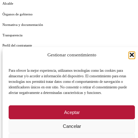
Alcalde
Órganos de gobierno
Normativa y documentación
Transparencia
Perfil del contratante
Gestionar consentimiento
Plan de Medidas Antifraude
Identidad Corporativa
Para ofrecer la mejor experiencia, utilizamos tecnologías como las cookies para
almacenar y/o acceder a información del dispositivo. El consentimiento para estas
tecnologías nos permitirá tratar datos como el comportamiento de navegación o
identificadores únicos en este sitio. No consentir o retirar el consentimiento puede
afectar negativamente a determinadas características y funciones.
AVISO LEGAL
POLÍTICA DE PRIVACIDAD
POLÍTICA DE COOKIES
Aceptar
POLÍTICA DE SEGURIDAD
REGISTRO DE ACTIVIDADES DE TRATAMIENTO
Cancelar