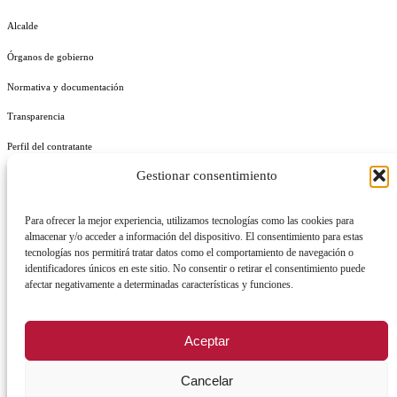
Alcalde
Órganos de gobierno
Normativa y documentación
Transparencia
Perfil del contratante
Gestionar consentimiento
Plan de Medidas Antifraude
Identidad Corporativa
Para ofrecer la mejor experiencia, utilizamos tecnologías como las cookies para
almacenar y/o acceder a información del dispositivo. El consentimiento para estas
tecnologías nos permitirá tratar datos como el comportamiento de navegación o
identificadores únicos en este sitio. No consentir o retirar el consentimiento puede
afectar negativamente a determinadas características y funciones.
AVISO LEGAL
POLÍTICA DE PRIVACIDAD
POLÍTICA DE COOKIES
Aceptar
POLÍTICA DE SEGURIDAD
REGISTRO DE ACTIVIDADES DE TRATAMIENTO
Cancelar