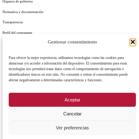
Órganos de gobierno
Normativa y documentación
Transparencia
Perfil del contratante
Gestionar consentimiento
Plan de Medidas Antifraude
Identidad Corporativa
Para ofrecer la mejor experiencia, utilizamos tecnologías como las cookies para
almacenar y/o acceder a información del dispositivo. El consentimiento para estas
tecnologías nos permitirá tratar datos como el comportamiento de navegación o
identificadores únicos en este sitio. No consentir o retirar el consentimiento puede
afectar negativamente a determinadas características y funciones.
AVISO LEGAL
POLÍTICA DE PRIVACIDAD
POLÍTICA DE COOKIES
Aceptar
POLÍTICA DE SEGURIDAD
REGISTRO DE ACTIVIDADES DE TRATAMIENTO
Cancelar
Ver preferencias
Facebook
X
Instagram
YouTu