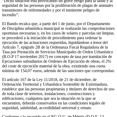
“Dicha situación está provocando un grave riesgo para la salud y la
seguridad de las personas por la proliferación de plagas de animales
transmisores de enfermedades y por el inminente peligro de
incendio”.
El Bando recalca que, a partir del 1 de junio, por el Departamento
de Disciplina urbanística municipal se realizarán las comprobaciones
oportunas necesarias y, en los casos de solares y parcelas sin limpiar,
se procederá a la iniciación de procedimiento para ordenar la
ejecución de las actuaciones requeridas, liquidándose a tenor del
Artículo 7, epígrafe 2B de la Ordenanza Fiscal Reguladora de la
Tasa por Prestación de Servicios Municipales de Orden Urbanístico
(B.O.P 17 noviembre 2017) en concepto de tasa por tramitación de
Ejecuciones subsidiarios de Ordenes de Ejecución de obras, el 2%
del coste de ejecución material de la obra, existiendo una cuota
mínima de 154,07 euros, además de las sanciones que correspondan.
El artículo 167 de la Ley 11/2018, de 21 de diciembre, de
Ordenación Territorial y Urbanística Sostenible de Extremadura,
establece que las personas propietarias y titulares de derechos de uso
de toda clase de terrenos, instalaciones, construcciones y
edificaciones, cualquiera que sea la situación en la que se
encuentren, deberán conservarlos en las condiciones legales de
seguridad, salubridad, accesibilidad universal y ornato.
Conforme a lo recogido en el P.G.O.U. de Mérida (D.O.E. 12