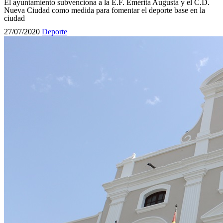
El ayuntamiento subvenciona a la E.F. Emérita Augusta y el C.D.
Nueva Ciudad como medida para fomentar el deporte base en la
ciudad
27/07/2020
Deporte