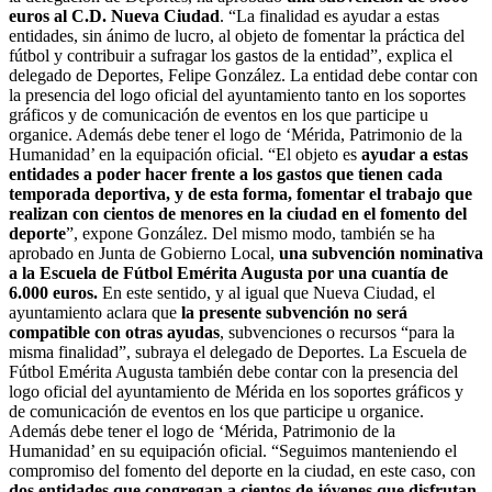
euros al C.D. Nueva Ciudad
. “La finalidad es ayudar a estas
entidades, sin ánimo de lucro, al objeto de fomentar la práctica del
fútbol y contribuir a sufragar los gastos de la entidad”, explica el
delegado de Deportes, Felipe González. La entidad debe contar con
la presencia del logo oficial del ayuntamiento tanto en los soportes
gráficos y de comunicación de eventos en los que participe u
organice. Además debe tener el logo de ‘Mérida, Patrimonio de la
Humanidad’ en la equipación oficial. “El objeto es
ayudar a estas
entidades a poder hacer frente a los gastos que tienen cada
temporada deportiva, y de esta forma, fomentar el trabajo que
realizan con cientos de menores en la ciudad en el fomento del
deporte
”, expone González. Del mismo modo, también se ha
aprobado en Junta de Gobierno Local,
una subvención nominativa
a la Escuela de Fútbol Emérita Augusta por una cuantía de
6.000 euros.
En este sentido, y al igual que Nueva Ciudad, el
ayuntamiento aclara que
la presente subvención no será
compatible con otras ayudas
, subvenciones o recursos “para la
misma finalidad”, subraya el delegado de Deportes. La Escuela de
Fútbol Emérita Augusta también debe contar con la presencia del
logo oficial del ayuntamiento de Mérida en los soportes gráficos y
de comunicación de eventos en los que participe u organice.
Además debe tener el logo de ‘Mérida, Patrimonio de la
Humanidad’ en su equipación oficial. “Seguimos manteniendo el
compromiso del fomento del deporte en la ciudad, en este caso, con
dos entidades que congregan a cientos de jóvenes que disfrutan