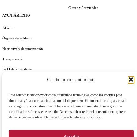
Cursos y Actividades
AYUNTAMIENTO
Alcalde
Órganos de gobierno
Normativa y documentación
Transparencia
Perfil del contratante
Gestionar consentimiento
Plan de Medidas Antifraude
Identidad Corporativa
Para ofrecer la mejor experiencia, utilizamos tecnologías como las cookies para
almacenar y/o acceder a información del dispositivo. El consentimiento para estas
tecnologías nos permitirá tratar datos como el comportamiento de navegación o
identificadores únicos en este sitio. No consentir o retirar el consentimiento puede
afectar negativamente a determinadas características y funciones.
AVISO LEGAL
POLÍTICA DE PRIVACIDAD
POLÍTICA DE COOKIES
Aceptar
POLÍTICA DE SEGURIDAD
REGISTRO DE ACTIVIDADES DE TRATAMIENTO