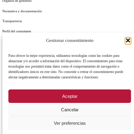
Órganos de gobierno
Normativa y documentación
Transparencia
Perfil del contratante
Gestionar consentimiento
Plan de Medidas Antifraude
Identidad Corporativa
Para ofrecer la mejor experiencia, utilizamos tecnologías como las cookies para
almacenar y/o acceder a información del dispositivo. El consentimiento para estas
tecnologías nos permitirá tratar datos como el comportamiento de navegación o
identificadores únicos en este sitio. No consentir o retirar el consentimiento puede
afectar negativamente a determinadas características y funciones.
AVISO LEGAL
POLÍTICA DE PRIVACIDAD
POLÍTICA DE COOKIES
Aceptar
POLÍTICA DE SEGURIDAD
REGISTRO DE ACTIVIDADES DE TRATAMIENTO
Cancelar
Facebook
X
Instagram
YouTu
Ver preferencias