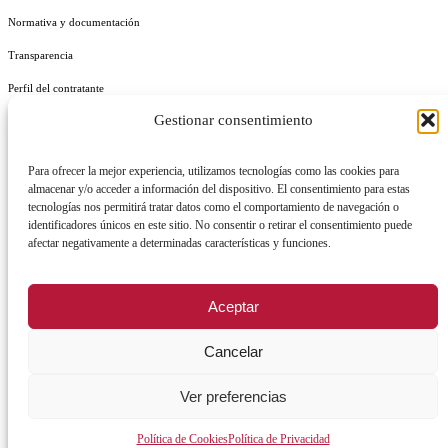
Normativa y documentación
Transparencia
Perfil del contratante
Gestionar consentimiento
Plan de Medidas Antifraude
Identidad Corporativa
Para ofrecer la mejor experiencia, utilizamos tecnologías como las cookies para
almacenar y/o acceder a información del dispositivo. El consentimiento para estas
tecnologías nos permitirá tratar datos como el comportamiento de navegación o
identificadores únicos en este sitio. No consentir o retirar el consentimiento puede
afectar negativamente a determinadas características y funciones.
AVISO LEGAL
POLÍTICA DE PRIVACIDAD
POLÍTICA DE COOKIES
Aceptar
POLÍTICA DE SEGURIDAD
REGISTRO DE ACTIVIDADES DE TRATAMIENTO
Cancelar
Facebook
X
Instagram
YouTu
Ver preferencias
Política de Cookies
Política de Privacidad