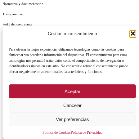
Normativa y documentación
Transparencia
Perfil del contratante
Gestionar consentimiento
Plan de Medidas Antifraude
Identidad Corporativa
Para ofrecer la mejor experiencia, utilizamos tecnologías como las cookies para
almacenar y/o acceder a información del dispositivo. El consentimiento para estas
tecnologías nos permitirá tratar datos como el comportamiento de navegación o
identificadores únicos en este sitio. No consentir o retirar el consentimiento puede
afectar negativamente a determinadas características y funciones.
AVISO LEGAL
POLÍTICA DE PRIVACIDAD
POLÍTICA DE COOKIES
Aceptar
POLÍTICA DE SEGURIDAD
REGISTRO DE ACTIVIDADES DE TRATAMIENTO
Cancelar
Ver preferencias
Facebook
X
Instagram
YouTu
Política de Cookies
Política de Privacidad