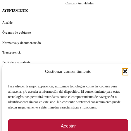
Cursos y Actividades
AYUNTAMIENTO
Alcalde
Órganos de gobierno
Normativa y documentación
Transparencia
Perfil del contratante
Gestionar consentimiento
Plan de Medidas Antifraude
Identidad Corporativa
Para ofrecer la mejor experiencia, utilizamos tecnologías como las cookies para
almacenar y/o acceder a información del dispositivo. El consentimiento para estas
tecnologías nos permitirá tratar datos como el comportamiento de navegación o
identificadores únicos en este sitio. No consentir o retirar el consentimiento puede
afectar negativamente a determinadas características y funciones.
AVISO LEGAL
POLÍTICA DE PRIVACIDAD
POLÍTICA DE COOKIES
Aceptar
POLÍTICA DE SEGURIDAD
REGISTRO DE ACTIVIDADES DE TRATAMIENTO