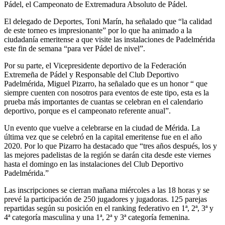
Pádel, el Campeonato de Extremadura Absoluto de Pádel.
El delegado de Deportes, Toni Marín, ha señalado que “la calidad
de este torneo es impresionante” por lo que ha animado a la
ciudadanía emeritense a que visite las instalaciones de Padelmérida
este fin de semana “para ver Pádel de nivel”.
Por su parte, el Vicepresidente deportivo de la Federación
Extremeña de Pádel y Responsable del Club Deportivo
Padelmérida, Miguel Pizarro, ha señalado que es un honor “ que
siempre cuenten con nosotros para eventos de este tipo, esta es la
prueba más importantes de cuantas se celebran en el calendario
deportivo, porque es el campeonato referente anual”.
Un evento que vuelve a celebrarse en la ciudad de Mérida. La
última vez que se celebró en la capital emeritense fue en el año
2020. Por lo que Pizarro ha destacado que “tres años después, los y
las mejores padelistas de la región se darán cita desde este viernes
hasta el domingo en las instalaciones del Club Deportivo
Padelmérida.”
Las inscripciones se cierran mañana miércoles a las 18 horas y se
prevé la participación de 250 jugadores y jugadoras. 125 parejas
repartidas según su posición en el ranking federativo en 1ª, 2ª, 3ª y
4ª categoría masculina y una 1ª, 2ª y 3ª categoría femenina.