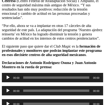
Cefereso
(Centro Federal de Readaptación Social) 1 Altiplano, el
centro de seguridad máxima más antiguo de México. “Y sus
resultados han sido muy positivos: reducción de la tensión
emocional y cambio de actitud en las personas procesadas y
sentenciadas”.
“Por ello, ahora se va a implantar en otras 17 cárceles de alta
seguridad de este país. La adaptación del programa ‘Nuestro ajedrez
reinserta’ en México ha logrado disminuir la tensión y genera
cambios de actitud en los internos de estos centros penitenciarios”.
El siguiente paso que quiere dar el
Club Magic
es la
formación de
profesionales y monitores que podrán implantar este programa
en esos diecisiete centros de alta seguridad mexicanos
.
Declaraciones de Antonio Rodríguez Osuna y Juan Antonio
Montero en la rueda de prensa:
Reproductor
00:00
00:00
de
audio
Reproductor
00:00
00:00
de
audio
Reproductor
00:00
00:00