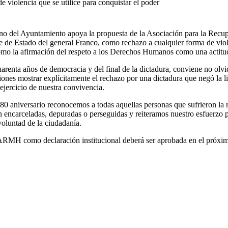
violencia que se utilice para conquistar el poder
no del Ayuntamiento apoya la propuesta de la Asociación para la Recupe
e de Estado del general Franco, como rechazo a cualquier forma de viole
omo la afirmación del respeto a los Derechos Humanos como una actitud 
renta años de democracia y del final de la dictadura, conviene no olvid
uciones mostrar explícitamente el rechazo por una dictadura que negó la
 ejercicio de nuestra convivencia.
0 aniversario reconocemos a todas aquellas personas que sufrieron la re
n encarceladas, depuradas o perseguidas y reiteramos nuestro esfuerzo p
voluntad de la ciudadanía.
ARMH como declaración institucional deberá ser aprobada en el próxi