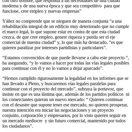
con otro nombre, que responda a las necesidades de una ciudad
moderna y de una nueva época y que sea competitivo para que
funcione, cree empleo y nuevas empresas”
Yáñez no comprende que se nieguen de manera conjunta “a una
rehabilitación integral de un edificio muy deteriorado que no cumple
el marco legal, lo que supone estar en contra de que esta ciudad
crezca, de que cree empleo, genere riqueza y pueda ser el eje
comercial de nuestra ciudad” y, lo que más ha destacado, “es que
quieren paralizar por intereses partidistas y particulares”.
“Estamos convencidos de que puede llevarse a cabo este proyecto “,
ha asegurado, “y lo vamos a hacer por todas las vías legales posibles
para continuar con él y no lo vamos a dejar aparcado”.
“Hemos cumplido rigurosamente la legalidad en los informes que se
han llevado a Pleno, y buscaremos vías legales paralelas para
continuar con el proyecto del mercado”, subraya la portavoz, que
insiste en que es una lástima que, además de los partidos políticos ni
los comerciantes quieran un nuevo mercado: “ Quieren continuar
con el desastre que supone tener ese mercado, no quieren prosperar,
nuestra intención era iniciar las negociaciones y un proyecto
conjunto, corporación y empresarios, por lo visto quieren seguir en
un mercado mediocre y sin futuro comercial, mantenido por todos
los ciudadanos”.