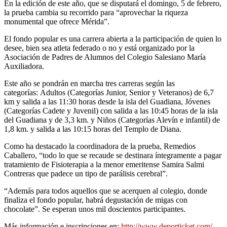
En la edición de este año, que se disputará el domingo, 5 de febrero,
la prueba cambia su recorrido para “aprovechar la riqueza
monumental que ofrece Mérida”.
El fondo popular es una carrera abierta a la participación de quien lo
desee, bien sea atleta federado o no y está organizado por la
Asociación de Padres de Alumnos del Colegio Salesiano María
Auxiliadora.
Este año se pondrán en marcha tres carreras según las
categorías: Adultos (Categorías Junior, Senior y Veteranos) de 6,7
km y salida a las 11:30 horas desde la isla del Guadiana, Jóvenes
(Categorías Cadete y Juvenil) con salida a las 10:45 horas de la isla
del Guadiana y de 3,3 km. y Niños (Categorías Alevín e infantil) de
1,8 km. y salida a las 10:15 horas del Templo de Diana.
Como ha destacado la coordinadora de la prueba, Remedios
Caballero, “todo lo que se recaude se destinara íntegramente a pagar
tratamiento de Fisioterapia a la menor emeritense Samira Salmi
Contreras que padece un tipo de parálisis cerebral”.
“Además para todos aquellos que se acerquen al colegio, donde
finaliza el fondo popular, habrá degustación de migas con
chocolate”. Se esperan unos mil doscientos participantes.
Más información e inscripciones en:
http://www.deporticket.com/