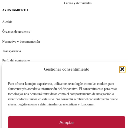
Cursos y Actividades
AYUNTAMIENTO
Alcalde
Órganos de gobierno
Normativa y documentación
Transparencia
Perfil del contratante
Gestionar consentimiento
Plan de Medidas Antifraude
Identidad Corporativa
Para ofrecer la mejor experiencia, utilizamos tecnologías como las cookies para
almacenar y/o acceder a información del dispositivo. El consentimiento para estas
tecnologías nos permitirá tratar datos como el comportamiento de navegación o
identificadores únicos en este sitio. No consentir o retirar el consentimiento puede
afectar negativamente a determinadas características y funciones.
AVISO LEGAL
POLÍTICA DE PRIVACIDAD
POLÍTICA DE COOKIES
Aceptar
POLÍTICA DE SEGURIDAD
REGISTRO DE ACTIVIDADES DE TRATAMIENTO