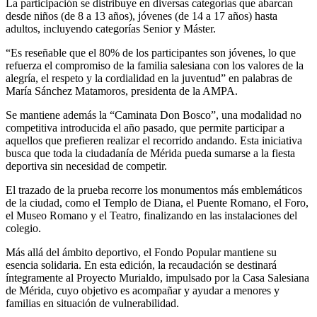
La participación se distribuye en diversas categorías que abarcan
desde niños (de 8 a 13 años), jóvenes (de 14 a 17 años) hasta
adultos, incluyendo categorías Senior y Máster.
“Es reseñable que el 80% de los participantes son jóvenes, lo que
refuerza el compromiso de la familia salesiana con los valores de la
alegría, el respeto y la cordialidad en la juventud” en palabras de
María Sánchez Matamoros, presidenta de la AMPA.
Se mantiene además la “Caminata Don Bosco”, una modalidad no
competitiva introducida el año pasado, que permite participar a
aquellos que prefieren realizar el recorrido andando. Esta iniciativa
busca que toda la ciudadanía de Mérida pueda sumarse a la fiesta
deportiva sin necesidad de competir.
El trazado de la prueba recorre los monumentos más emblemáticos
de la ciudad, como el Templo de Diana, el Puente Romano, el Foro,
el Museo Romano y el Teatro, finalizando en las instalaciones del
colegio.
Más allá del ámbito deportivo, el Fondo Popular mantiene su
esencia solidaria. En esta edición, la recaudación se destinará
íntegramente al Proyecto Murialdo, impulsado por la Casa Salesiana
de Mérida, cuyo objetivo es acompañar y ayudar a menores y
familias en situación de vulnerabilidad.