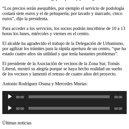
“Los precios serán asequibles, por ejemplo el servicio de podología
costará siete euros y el de peluquería, por lavado y marcado, cinco
euros”, dijo la presidenta.
Para acceder a los servicios, los socios podrán inscribirse de 10 a 13
horas los lunes, miércoles y viernes en el centro.
El alcalde ha agradecido el trabajo de la Delegación de Urbanismo,
por agilizar los trámites para la rápida apertura de un centro, “que ha
estado cuatro años sin utilidad y que tenía bastantes problemas”.
El presidente de la Asociación de vecinos de la Zona Sur, Tomás
Liberal, mostró su alegría porque se haya hecho realidad un sueño
de los vecinos y lamentó el retraso de cuatro años del proyecto.
Antonio Rodríguez Osuna y Mercedes Murias:
Reproductor
00:00
00:00
de
audio
Reproductor
00:00
00:00
de
audio
Últimas noticias