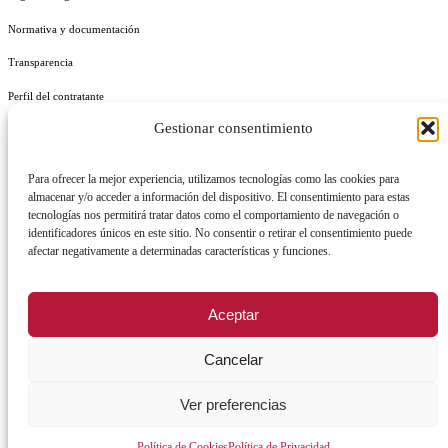
Normativa y documentación
Transparencia
Perfil del contratante
Gestionar consentimiento
Plan de Medidas Antifraude
Identidad Corporativa
Para ofrecer la mejor experiencia, utilizamos tecnologías como las cookies para
almacenar y/o acceder a información del dispositivo. El consentimiento para estas
tecnologías nos permitirá tratar datos como el comportamiento de navegación o
identificadores únicos en este sitio. No consentir o retirar el consentimiento puede
afectar negativamente a determinadas características y funciones.
AVISO LEGAL
POLÍTICA DE PRIVACIDAD
POLÍTICA DE COOKIES
Aceptar
POLÍTICA DE SEGURIDAD
REGISTRO DE ACTIVIDADES DE TRATAMIENTO
Cancelar
Facebook
X
Instagram
YouTu
Ver preferencias
Política de Cookies
Política de Privacidad