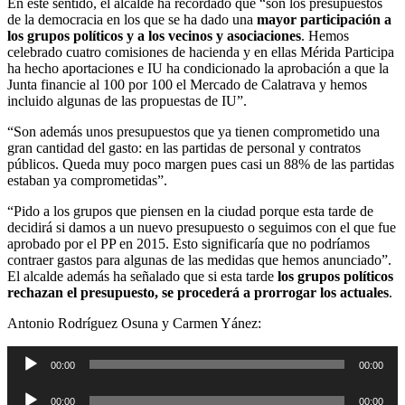
En este sentido, el alcalde ha recordado que “son los presupuestos
de la democracia en los que se ha dado una
mayor participación a
los grupos políticos y a los vecinos y asociaciones
. Hemos
celebrado cuatro comisiones de hacienda y en ellas Mérida Participa
ha hecho aportaciones e IU ha condicionado la aprobación a que la
Junta financie al 100 por 100 el Mercado de Calatrava y hemos
incluido algunas de las propuestas de IU”.
“Son además unos presupuestos que ya tienen comprometido una
gran cantidad del gasto: en las partidas de personal y contratos
públicos. Queda muy poco margen pues casi un 88% de las partidas
estaban ya comprometidas”.
“Pido a los grupos que piensen en la ciudad porque esta tarde de
decidirá si damos a un nuevo presupuesto o seguimos con el que fue
aprobado por el PP en 2015. Esto significaría que no podríamos
contraer gastos para algunas de las medidas que hemos anunciado”.
El alcalde además ha señalado que si esta tarde
los grupos políticos
rechazan el presupuesto, se procederá a prorrogar los actuales
.
Antonio Rodríguez Osuna y Carmen Yánez:
Reproductor
00:00
00:00
de
audio
Reproductor
00:00
00:00