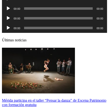
de
audio
Reproductor
00:00
00:00
de
audio
Reproductor
00:00
00:00
de
audio
Reproductor
00:00
00:00
de
audio
Últimas noticias
Mérida participa en el taller “Pensar la danza” de Escena Patrimonio
con formación gratuita