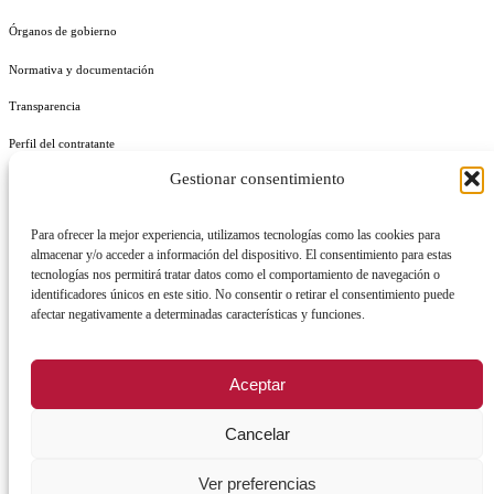
Órganos de gobierno
Normativa y documentación
Transparencia
Perfil del contratante
Gestionar consentimiento
Plan de Medidas Antifraude
Identidad Corporativa
Para ofrecer la mejor experiencia, utilizamos tecnologías como las cookies para
almacenar y/o acceder a información del dispositivo. El consentimiento para estas
tecnologías nos permitirá tratar datos como el comportamiento de navegación o
identificadores únicos en este sitio. No consentir o retirar el consentimiento puede
afectar negativamente a determinadas características y funciones.
AVISO LEGAL
POLÍTICA DE PRIVACIDAD
POLÍTICA DE COOKIES
Aceptar
POLÍTICA DE SEGURIDAD
REGISTRO DE ACTIVIDADES DE TRATAMIENTO
Cancelar
Facebook
X
Instagram
YouTu
Ver preferencias