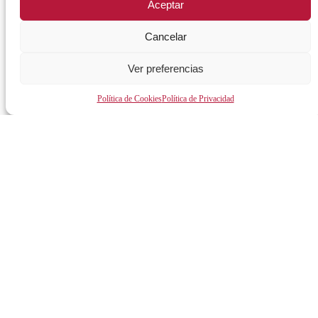
Aceptar
Guía útil
Generación IN Empleo
Vives Emplea Saludable Mérida
Cancelar
Cursos y Actividades
Ver preferencias
AYUNTAMIENTO
Política de Cookies
Política de Privacidad
Alcalde
Órganos de gobierno
Normativa y documentación
Transparencia
Perfil del contratante
Plan de Medidas Antifraude
Identidad Corporativa