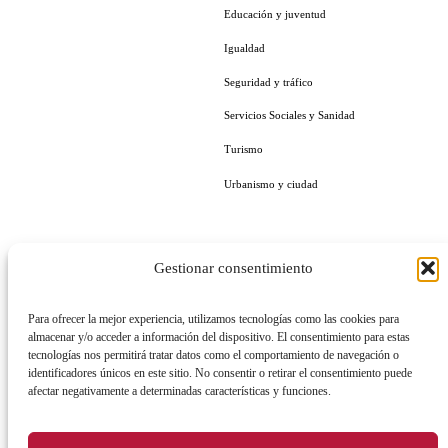
Educación y juventud
Igualdad
Seguridad y tráfico
Servicios Sociales y Sanidad
Turismo
Urbanismo y ciudad
Gestionar consentimiento
LA CIUDAD
EMPLEO Y FORMACIÓN
Para ofrecer la mejor experiencia, utilizamos tecnologías como las cookies para
Sobre la ciudad
Empleo público
almacenar y/o acceder a información del dispositivo. El consentimiento para estas
tecnologías nos permitirá tratar datos como el comportamiento de navegación o
Teléfonos de interés
Centro de formación la Calzada
identificadores únicos en este sitio. No consentir o retirar el consentimiento puede
Agenda urbana de Mérida
Centro Local de Idiomas
afectar negativamente a determinadas características y funciones.
Cultura y festejos
Impulsa Empleo Joven