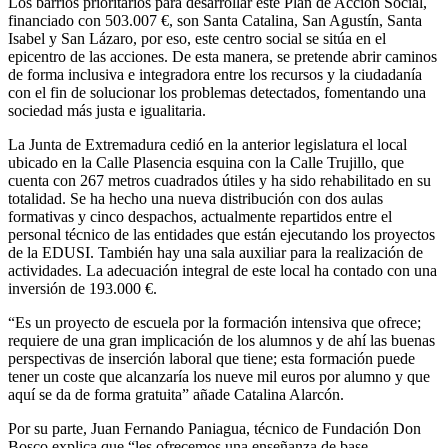
Los barrios prioritarios para desarrollar este Plan de Acción Social,
financiado con 503.007 €, son Santa Catalina, San Agustín, Santa
Isabel y San Lázaro, por eso, este centro social se sitúa en el
epicentro de las acciones. De esta manera, se pretende abrir caminos
de forma inclusiva e integradora entre los recursos y la ciudadanía
con el fin de solucionar los problemas detectados, fomentando una
sociedad más justa e igualitaria.
La Junta de Extremadura cedió en la anterior legislatura el local
ubicado en la Calle Plasencia esquina con la Calle Trujillo, que
cuenta con 267 metros cuadrados útiles y ha sido rehabilitado en su
totalidad. Se ha hecho una nueva distribución con dos aulas
formativas y cinco despachos, actualmente repartidos entre el
personal técnico de las entidades que están ejecutando los proyectos
de la EDUSI. También hay una sala auxiliar para la realización de
actividades. La adecuación integral de este local ha contado con una
inversión de 193.000 €.
“Es un proyecto de escuela por la formación intensiva que ofrece;
requiere de una gran implicación de los alumnos y de ahí las buenas
perspectivas de inserción laboral que tiene; esta formación puede
tener un coste que alcanzaría los nueve mil euros por alumno y que
aquí se da de forma gratuita” añade Catalina Alarcón.
Por su parte, Juan Fernando Paniagua, técnico de Fundación Don
Bosco explica que “les ofrecemos una enseñanza de base