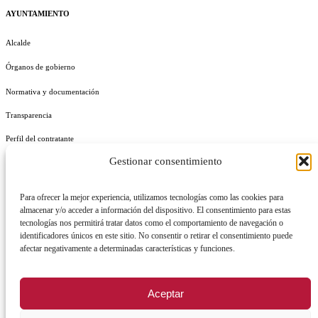
AYUNTAMIENTO
Alcalde
Órganos de gobierno
Normativa y documentación
Transparencia
Perfil del contratante
Gestionar consentimiento
Plan de Medidas Antifraude
Identidad Corporativa
Para ofrecer la mejor experiencia, utilizamos tecnologías como las cookies para
almacenar y/o acceder a información del dispositivo. El consentimiento para estas
tecnologías nos permitirá tratar datos como el comportamiento de navegación o
identificadores únicos en este sitio. No consentir o retirar el consentimiento puede
afectar negativamente a determinadas características y funciones.
AVISO LEGAL
POLÍTICA DE PRIVACIDAD
POLÍTICA DE COOKIES
Aceptar
POLÍTICA DE SEGURIDAD
REGISTRO DE ACTIVIDADES DE TRATAMIENTO