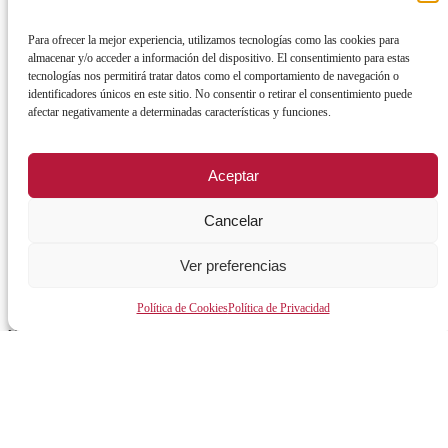
Vives Emplea Saludable Mérida
Para ofrecer la mejor experiencia, utilizamos tecnologías como las cookies para
almacenar y/o acceder a información del dispositivo. El consentimiento para estas
Cursos y Actividades
tecnologías nos permitirá tratar datos como el comportamiento de navegación o
AYUNTAMIENTO
identificadores únicos en este sitio. No consentir o retirar el consentimiento puede
afectar negativamente a determinadas características y funciones.
Alcalde
Órganos de gobierno
Aceptar
Normativa y documentación
Cancelar
Transparencia
Ver preferencias
Perfil del contratante
Plan de Medidas Antifraude
Política de Cookies
Política de Privacidad
Identidad Corporativa