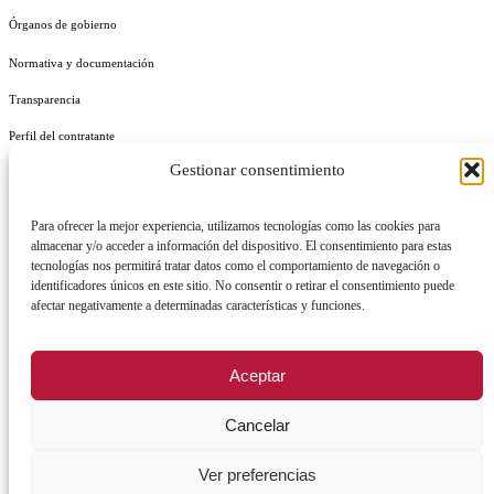
Órganos de gobierno
Normativa y documentación
Transparencia
Perfil del contratante
Gestionar consentimiento
Plan de Medidas Antifraude
Identidad Corporativa
Para ofrecer la mejor experiencia, utilizamos tecnologías como las cookies para
almacenar y/o acceder a información del dispositivo. El consentimiento para estas
tecnologías nos permitirá tratar datos como el comportamiento de navegación o
identificadores únicos en este sitio. No consentir o retirar el consentimiento puede
afectar negativamente a determinadas características y funciones.
AVISO LEGAL
POLÍTICA DE PRIVACIDAD
POLÍTICA DE COOKIES
Aceptar
POLÍTICA DE SEGURIDAD
REGISTRO DE ACTIVIDADES DE TRATAMIENTO
Cancelar
Facebook
X
Instagram
YouTu
Ver preferencias